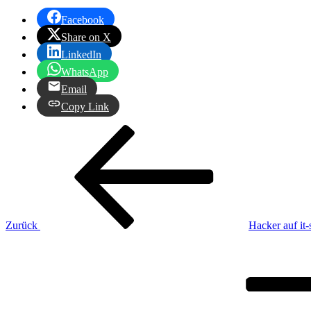
Facebook
Share on X
LinkedIn
WhatsApp
Email
Copy Link
Beitragsnavigation
Vorheriger
Beitrag
Zurück
Hacker auf it
Nächster
Beitrag