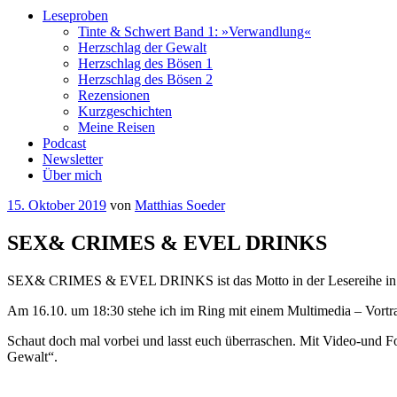
Leseproben
Tinte & Schwert Band 1: »Verwandlung«
Herzschlag der Gewalt
Herzschlag des Bösen 1
Herzschlag des Bösen 2
Rezensionen
Kurzgeschichten
Meine Reisen
Podcast
Newsletter
Über mich
Veröffentlicht
15. Oktober 2019
von
Matthias Soeder
am
SEX& CRIMES & EVEL DRINKS
SEX& CRIMES & EVEL DRINKS ist das Motto in der Lesereihe in
Am 16.10. um 18:30 stehe ich im Ring mit einem Multimedia – Vortra
Schaut doch mal vorbei und lasst euch überraschen. Mit Video-und F
Gewalt“.