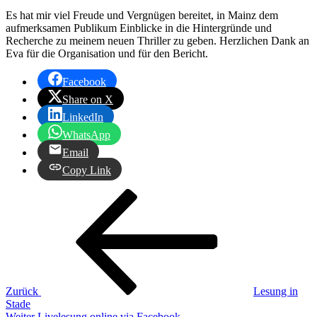
Es hat mir viel Freude und Vergnügen bereitet, in Mainz dem
aufmerksamen Publikum Einblicke in die Hintergründe und
Recherche zu meinem neuen Thriller zu geben. Herzlichen Dank an
Eva für die Organisation und für den Bericht.
Facebook
Share on X
LinkedIn
WhatsApp
Email
Copy Link
Beitragsnavigation
Vorheriger
Beitrag
Zurück
Lesung in
Stade
Nächster
Weiter
Livelesung online via Facebook